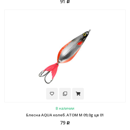
91
Р
В наличии
Блесна AQUA колеб. АТОМ M 09,0g цв 01
79
Р