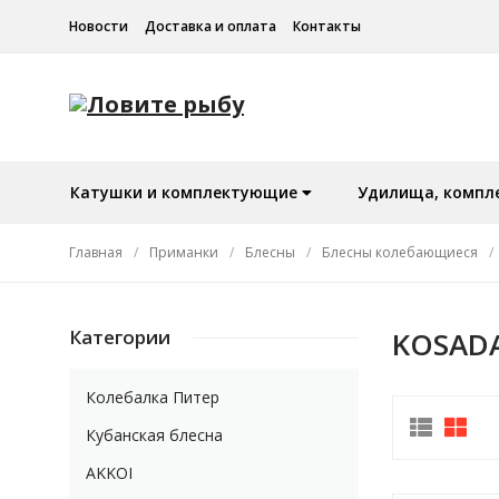
Новости
Доставка и оплата
Контакты
Катушки и комплектующие
Удилища, компл
Главная
/
Приманки
/
Блесны
/
Блесны колебающиеся
/
Категории
KOSAD
Колебалка Питер
Кубанская блесна
AKKOI