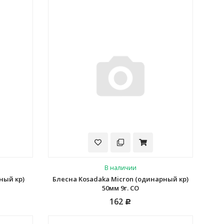
В наличии
ный кр)
Блесна Kosadaka Micron (одинарный кр)
50мм 9г. CO
162
Р