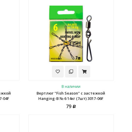
В наличии
тежкой
Вертлюг "Fish Season" с застежкой
7-04F
Hanging-B № 6 14кг (7шт) 3017-06F
79
Р