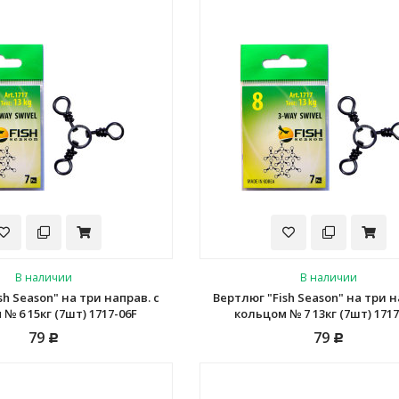
В наличии
В наличии
sh Season" на три направ. с
Вертлюг "Fish Season" на три н
№ 6 15кг (7шт) 1717-06F
кольцом № 7 13кг (7шт) 1717
79
79
Р
Р