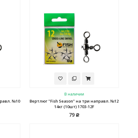
В наличии
правл. №10
Вертлюг "Fish Season" на три направл. №12
14кг (10шт) 1703-12F
79
Р