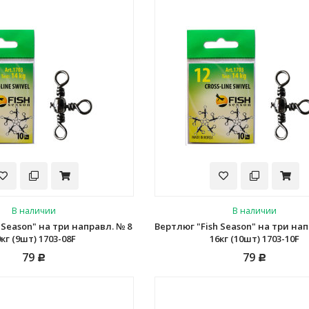
В наличии
В наличии
 Season" на три направл. № 8
Вертлюг "Fish Season" на три на
0кг (9шт) 1703-08F
16кг (10шт) 1703-10F
79
79
Р
Р