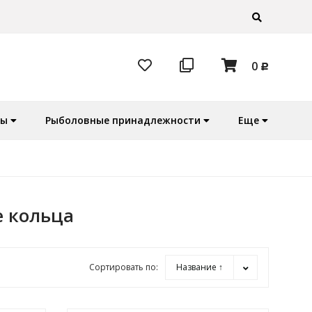
0
Р
ры
Рыболовные принадлежности
Еще
е кольца
Сортировать по:
Название ↑