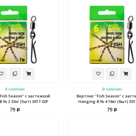
В наличии
В наличии
Fish Season" с застежкой
Вертлюг "Fish Season" с зас
 № 2 23кг (5шт) 3017-02F
Hanging-B № 4 18кг (6шт) 301
79
79
Р
Р