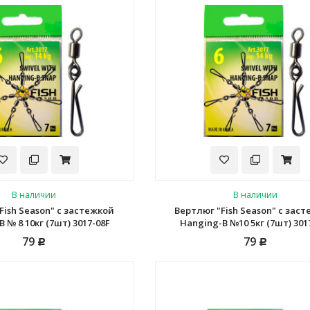
В наличии
В наличии
Fish Season" с застежкой
Вертлюг "Fish Season" с зас
 № 8 10кг (7шт) 3017-08F
Hanging-B №10 5кг (7шт) 301
79
79
Р
Р