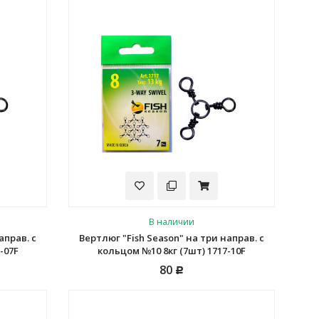
В наличии
аправ. с
Вертлюг "Fish Season" на три направ. с
-07F
кольцом №10 8кг (7шт) 1717-10F
80
Р