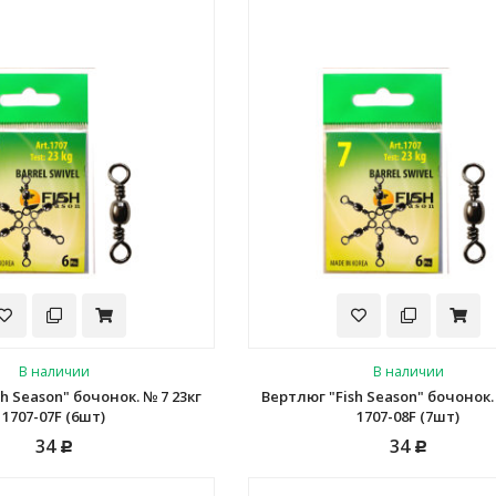
В наличии
В наличии
h Season" бочонок. № 7 23кг
Вертлюг "Fish Season" бочонок. 
1707-07F (6шт)
1707-08F (7шт)
34
34
Р
Р