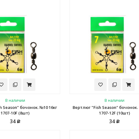
В наличии
В наличии
h Season" бочонок. №10 16кг
Вертлюг "Fish Season" бочонок.
1707-10F (8шт)
1707-12F (10шт)
34
34
Р
Р