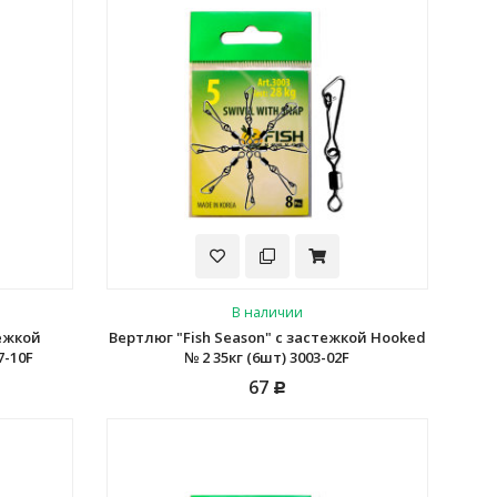
В наличии
тежкой
Вертлюг "Fish Season" с застежкой Hooked
7-10F
№ 2 35кг (6шт) 3003-02F
67
Р