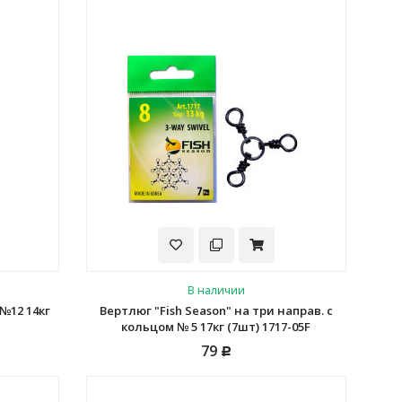
В наличии
 №12 14кг
Вертлюг "Fish Season" на три направ. с
кольцом № 5 17кг (7шт) 1717-05F
79
Р