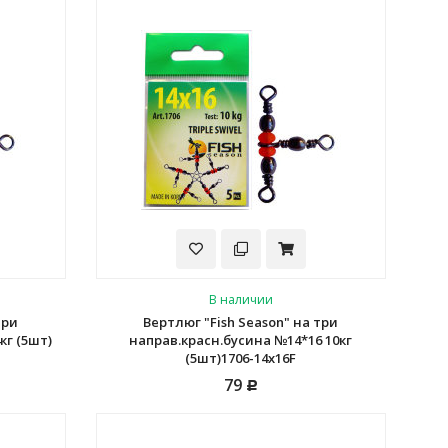
В наличии
три
Вертлюг "Fish Season" на три
кг (5шт)
направ.красн.бусина №14*16 10кг
(5шт)1706-14х16F
79
Р