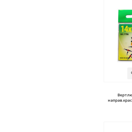
Вертлю
направ.крас