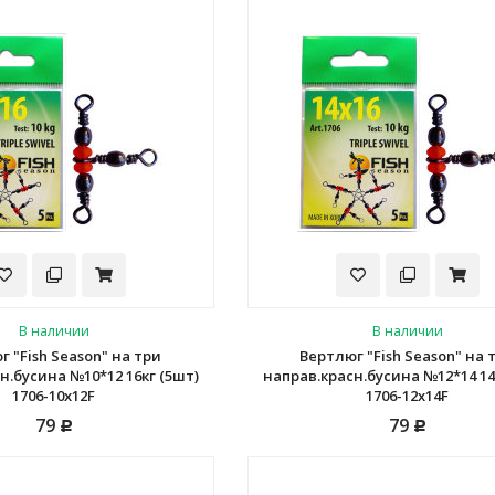
В наличии
В наличии
г "Fish Season" на три
Вертлюг "Fish Season" на 
н.бусина №10*12 16кг (5шт)
направ.красн.бусина №12*14 14
1706-10х12F
1706-12х14F
79
79
Р
Р