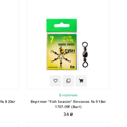
В наличии
№ 8 20кг
Вертлюг "Fish Season" бочонок. № 9 18кг
1707-09F (8шт)
34
Р