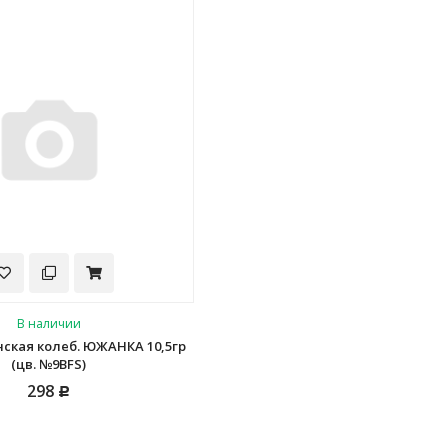
В наличии
нская колеб. ЮЖАНКА 10,5гр
(цв. №9BFS)
298
Р