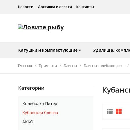
Новости
Доставка и оплата
Контакты
Катушки и комплектующие
Удилища, компл
Главная
/
Приманки
/
Блесны
/
Блесны колебающиеся
/
Категории
Кубанс
Колебалка Питер
Кубанская блесна
AKKOI