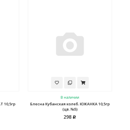
В наличии
Т 10,5гр
Блесна Кубанская колеб. ЮЖАНКА 10,5гр
(цв. №5)
298
Р