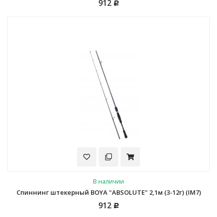
912
Р
В наличии
Спиннинг штекерный BOYA "ABSOLUTE" 2,1м (3-12г) (IM7)
912
Р