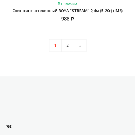
В наличии
Спиннинг штекерный BOYA "STREAM" 2,4м (5-20г) (IM6)
988
Р
1
2
→