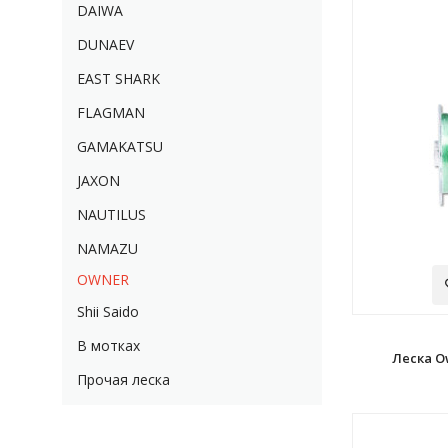
DAIWA
DUNAEV
EAST SHARK
FLAGMAN
GAMAKATSU
JAXON
NAUTILUS
NAMAZU
OWNER
Shii Saido
В мотках
Леска O
Прочая леска