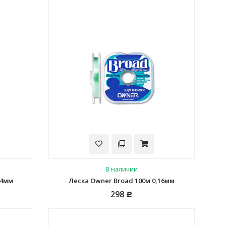
В наличии
14мм
Леска Owner Broad 100м 0,16мм
298
Р