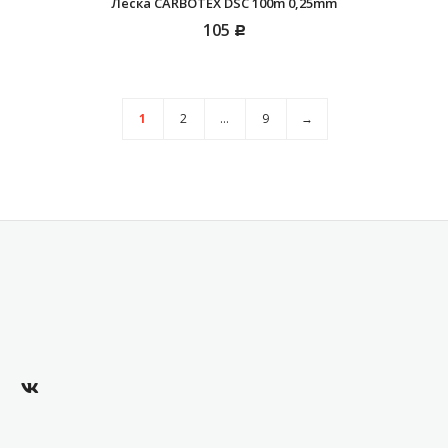
Леска CARBOTEX DSC 100m 0,25mm
105
Р
1
2
...
9
→