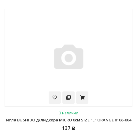
В наличии
Игла BUSHIDO д/лидкора MICRO 6см SIZE "L" ORANGE 0108-004
137
Р