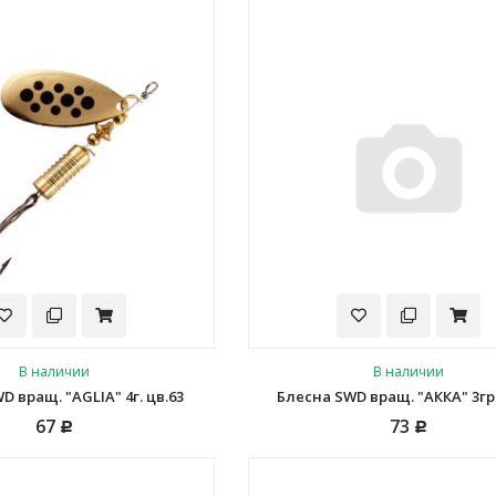
В наличии
В наличии
D вращ. "AGLIA" 4г. цв.63
Блесна SWD вращ. "AККА" 3гр.
67
73
Р
Р