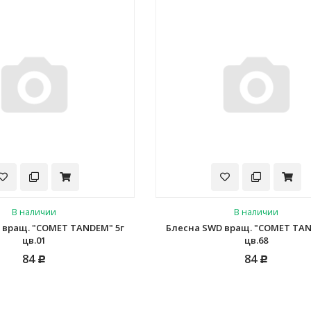
В наличии
В наличии
 вращ. "COMET TANDEM" 5г
Блесна SWD вращ. "COMET TAN
цв.01
цв.68
84
84
Р
Р