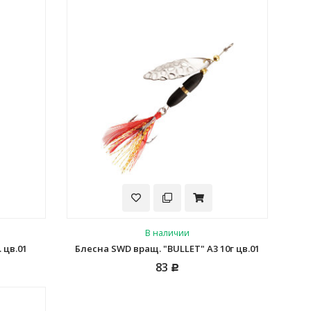
В наличии
 цв.01
Блесна SWD вращ. "BULLET" A3 10г цв.01
83
Р