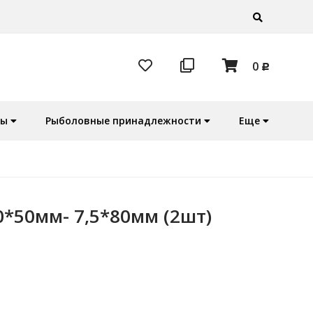
0
Р
ры
Рыболовные принадлежности
Еще
0*50мм- 7,5*80мм (2шт)