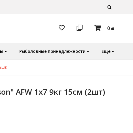
0
Р
ры
Рыболовные принадлежности
Еще
2шт)
son" AFW 1x7 9кг 15см (2шт)