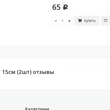
65
Р
Купить
г 15см (2шт) отзывы
Категории