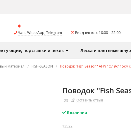
Чат в WhatsApp, Telegram
Ежедневно: с 10:00 – 22:00
ектующие, подставки и чехлы
Леска и плетеные шну
овый материал
/
FISH-SEASON
/
Поводок "Fish Season" AFW 1x7 9кг 15см (
Поводок "Fish Sea
(0)
Оставить отзыв
В наличии
13522